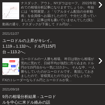
›
ナスダック、アウト。NYダウはセーフ。 2022年初
めての相場分析記事になりますでしょうか。 年始
には「年間展望」と「リアルタイム配信の分析動
画」を会員様へお届けしたので、十分だと思ってい
ましたが、記事は何も書いていませんでした(笑)。
動画の通り、ナスダックが下落して ドル円が...
2021/11/27
ユーロドルの上昇がキレイ。
1.119→1.132へ。ドル円115円
台→113.2へ。
›
ユーロドルの一人勝ち相場。 昨日は朝から相場が
荒れに荒れて、日経平均が強烈に売り込まれ ドル
円が115円台から一気に113.2へ。 そんな中、一人
勝ちしていたのがユーロドルです。 配信しておき
ましたので、皆様買えたのではないでしょうか。
FXのトレーダーならドル円とユーロドルが良...
2021/09/18
9月の相場分析結果 - ユーロド
ルを中心に米ドル絡みの話