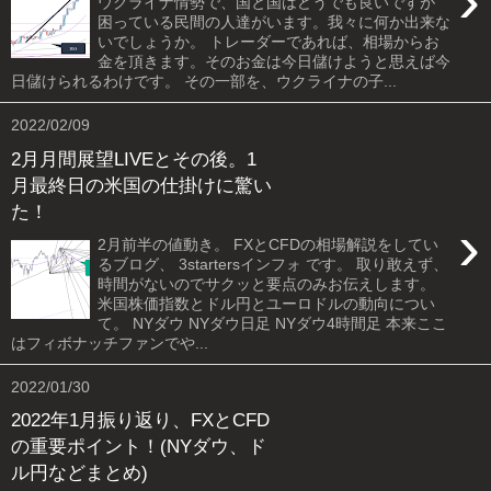
›
ウクライナ情勢で、国と国はどうでも良いですが
困っている民間の人達がいます。我々に何か出来な
いでしょうか。 トレーダーであれば、相場からお
金を頂きます。そのお金は今日儲けようと思えば今
日儲けられるわけです。 その一部を、ウクライナの子...
2022/02/09
2月月間展望LIVEとその後。1
月最終日の米国の仕掛けに驚い
た！
›
2月前半の値動き。 FXとCFDの相場解説をしてい
るブログ、 3startersインフォ です。 取り敢えず、
時間がないのでサクッと要点のみお伝えします。
米国株価指数とドル円とユーロドルの動向につい
て。 NYダウ NYダウ日足 NYダウ4時間足 本来ここ
はフィボナッチファンでや...
2022/01/30
2022年1月振り返り、FXとCFD
の重要ポイント！(NYダウ、ド
ル円などまとめ)