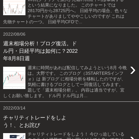
という結果になりました。 このチャートでは
28170円から28725円へ。 日経平均の場合、色々な
チャートがありましてややこしいのですが これは
先物チャートの一つ。 日経平均CFDで...
2022/08/06
週末相場分析！ブログ復活。ド
ル円・日経平均は如何に？2022
年8月8日週
›
週末に時間があれば配信してみようという8月 今晩
は。大野です。 このブログ（3STARTERSインフ
ォ）は 新ブログ に相場分析を移転したのですが、
気軽に書けるブログとして一回復活してみます。
題して「週末相場分析」。 内容は適当ですが、宜
しくお願い致します。 ドル円 ドル円は月...
2022/03/14
チャリティトレードをしよ
う！、とお詫び
チャリティトレードをしよう！ 今ひっ迫している