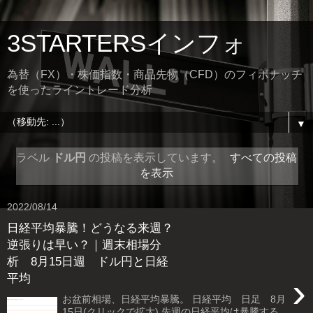
3STARTERSインフォ
為替（FX）・株価指数・商品先物（CFD）のフィボナッチ
を使ったライントレード分析
▼
ラベル
ドル円
の投稿を表示しています。
すべての投稿
を表示
2022/08/14
日経平均暴騰！どうなる来週？
逆張りは早い？｜週末相場分
析 8月15日週 ドル円と日経
›
平均
お盆前相場、日経平均暴騰。 日経平均 日足 8月
15日(クリックで拡大) 先週の日経平均は暴騰する