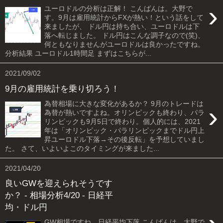
›
ユーロドルの分析は正解！ こんばんは。大野で
す。9月は雇用統計からFXが熱い！という話をして
来ましたが、 ドル円は持ち合い、ユーロドルは下
落へ転じました。 ドル円はこんな調子なので(笑)、
何ともなりませんがユーロドルは良かったですね。
分析結果 ユーロドル1時間足 まずはこちらが...
2021/09/02
9月の雇用統計を乗り切ろう！
為替相場に大きな変化があるか？ 9月のトレードは
›
為替が熱いですよね。オリンピックも終わり、パラ
リンピックも9月5日で終わり。個人的には、2021
年は「オリンピック・パラリンピックまでドル円上
昇ユーロドル下落→その後反転」を予想していまし
た。 さて、いよいよこのタイミングが来ました...
2021/04/20
良いGWを迎えられそうです
か？ - 相場分析4/20 - 日経平
均・ドル円
GW相場ですね。日経平均下落 こんばんは。大野で