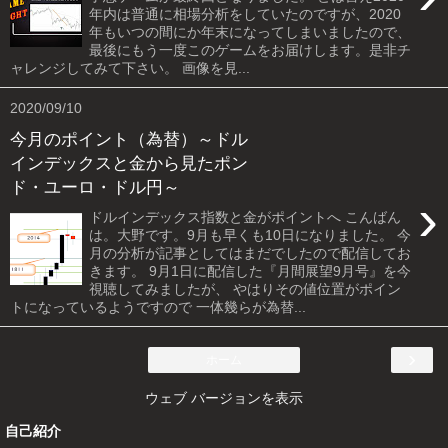
年内は普通に相場分析をしていたのですが、2020
年もいつの間にか年末になってしまいましたので、
最後にもう一度このゲームをお届けします。是非チ
ャレンジしてみて下さい。 画像を見...
2020/09/10
今月のポイント（為替）～ドル
インデックスと金から見たポン
ド・ユーロ・ドル円～
›
ドルインデックス指数と金がポイントへ こんばん
は。大野です。9月も早くも10日になりました。 今
月の分析が記事としてはまだでしたので配信してお
きます。 9月1日に配信した『月間展望9月号』を今
視聴してみましたが、 やはりその値位置がポイン
トになっているようですので 一体幾らが為替...
›
ホーム
ウェブ バージョンを表示
自己紹介