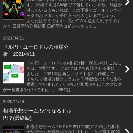
›
す。 日経平均はGW前で下落していますね。利益が
減っている人もいれば、この下落でゴールデンウイ
ークのお小遣いが手に入った人もいるでしょう。
あなたはどうですか、良いGWを迎えられそうです
か？ 日経平均分析結果 日経平均は前から言って...
2021/04/11
ドル円・ユーロドルの相場分
析 2021/4/11
›
ドル円・ユーロドルの相場分析 2021/4/11 こんに
ちは。大野です。 このブログを復活させる事にし
ました！ 2021年は新しいサイトを2つ作成して、
そちらで相場分析とコラムを同時配信のような形を
模索していましたが、やはり相場分析はこのブログ
が一番書きやすいですね～。 SEOは...
2020/11/29
相場予想ゲーム!!どうなるドル
円？(最終回)
›
相場予想ゲーム!! 2019年末(1年前)に企画した相場
予想ゲームが最終回となりました。 とは言え2020