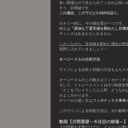
良い買場なので支えられてくれれば良い
そう、目標値です。
この場合、この下だと0.66656辺り。
セオリー的に、今の値位置が一つです。
例えば
「原油も丁度安値を割れたし目標
チャンスはあるかもしれません。
しかしながら、支持線を割れた場合の想
視野に入れていきましょう！
オージードルの分析方法
ラインによる分析と対処の方法ももちろ
オージードルのこの動きはフィボナッチ
そして、リトレースメント)を3つ程度使
「どこをブレイクしたら上昇、どうなれ
がよく分かります。
※ツールの使い方は
フィボナッチ大事典
このラインによる対処方法は、次の動画
動画【月間展望～今注目の相場～】
上の説明も文章だけでは、イメージが難