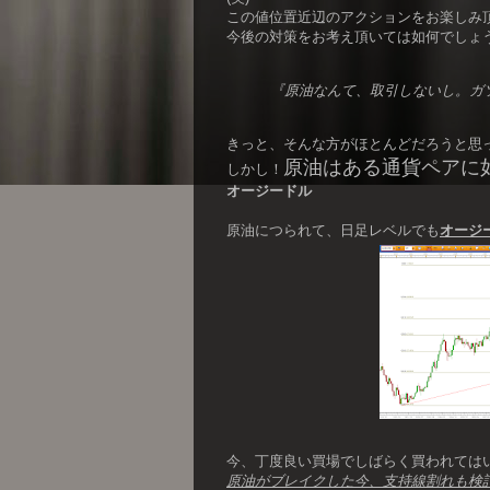
この値位置近辺のアクションをお楽しみ
今後の対策をお考え頂いては如何でしょ
『原油なんて、取引しないし。ガ
きっと、そんな方がほとんどだろうと思っ
原油はある通貨ペアに
しかし！
オージードル
原油につられて、日足レベルでも
オージ
今、丁度良い買場でしばらく買われては
原油がブレイクした今、支持線割れも検