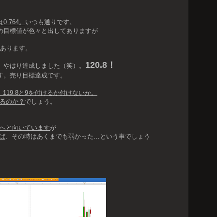
.764。
いつも通りです。
の目標値が色々と出してありますが
はあります。
120.8！
、やはり達成しました（笑）。
す。売り目標達成です。
、119.8と9を付けるか付けないか。
得るのか？
でしょう。
6へと向いています
が
れば
、その時はあくまでも弱かった…という事でしょう