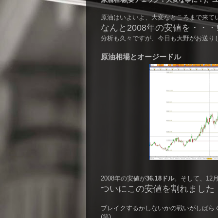
原油はいよいよ、大変なところまで来て
なんと2008年の安値を・・・!
分析も久々ですが、今日も大野がお送り
原油相場とオージードル
2008年の安値が
36.18ドル
。そして、12月
ついにこの安値を割れました
ブレイクするかしないかの戦いがしばら
(笑)