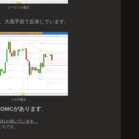
ユーロドル週足
ら、大底手前で反発しています
。
ドル円週足
FOMCがあります
。
流れが傾いています。
ころです。