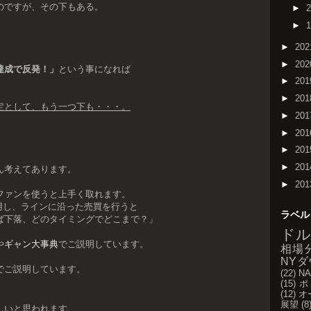
のですが、その下もある。
►
►
►
20
►
20
達成で反発！」
という事になれば
►
20
►
20
定として、もう一つ下も・・・。
►
20
►
20
►
20
►
20
ん考えてあります。
►
20
ファンを使うと上手く取れます。
用し、ラインに沿った売買を行うと
ラベル
ば下落、どのタイミングでどこまで？」
ドル
や
ギャン大事典
でご説明しています。
相場
NYダ
でご説明しています。
(22)
NA
(15)
ポ
(12)
オ
展望
(8
しいと思われます。