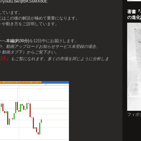
s://youtu.be/qfBKS6MX80E
著書『
しています。
の進化
にはこの後の解説が極めて重要になります。
トや動き方をご説明しています。
。
ーへ
本編(約30分)
を12日中にお届けします。
や、動画アップロードお知らせサービス未登録の場合、
ト動画タブ下）からご覧下さい。
16』
もご覧になれます。多くの市場を同じように分析しま
フィボ