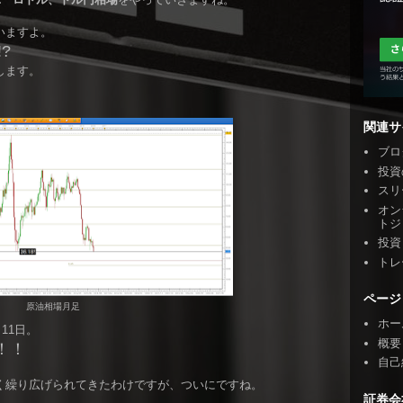
いますよ。
?
します。
関連サ
ブロ
投資
スリ
オン
トジ
投資
トレ
ページ
原油相場月足
ホー
11日。
概要
！！
自己
く繰り広げられてきたわけですが、ついにですね。
証券会