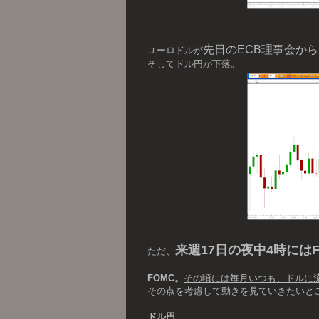
先日のECB理事会か
ユーロドルが
そしてドル円が下落。
来週17日の夜中4時には
ただ、
FOMC。
その頃には毎月いつも、ドルに
その点を考慮して動きを見ていきたいと
ドル円