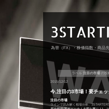
3STAR
為替（FX）・株価指数・商品
ラベル
注目の市場
の投
2015/12/12
今,注目の3市場！要チェッ
注目の市場
ラインで読み解く相場分析、3STARTE
原油相場(要チェック！大変な事に！)、