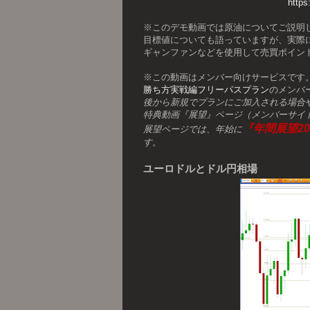
http
※このデモ動画では原油についてご説明
目標値についても語っていますが、実際
ギャンファンなどを使用して売買ポイン
※この動画はメンバー向けサービスです
勝ち方実戦編フリーパスプラン
のメンバ
後から新規でプランにご加入される場合
特典動画『展望』ページ（メンバーサイ
『年間展望20
展望ページでは、年始に
す。
ユーロドルとドル円相場