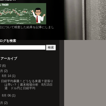
社について精査した結果を記事にしまし
ログを検索
 アーカイブ
22
(6)
8月
(2)
▼
8月 14
(1)
日経平均暴騰！どうなる来週？逆張り
は早い？｜週末相場分析 8月15日
週 ドル円と日経平均
►
8月 06
(1)
3月
(2)