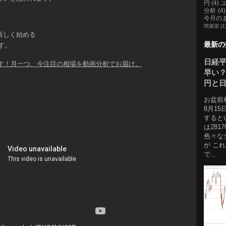
円
(4)
分析
(4)
今月の
間展望
(1
新しく始める
最新の
す。
日経
ます！月一つ、今注目の相場を動画分析でお届け。
早い？
円と
お盆前
8月1
すると
は281
色々な
が こ
で...