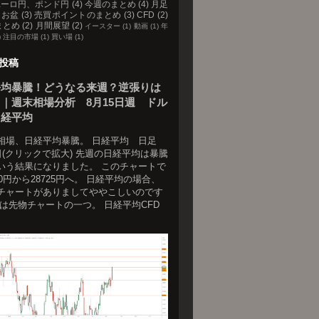
ユーロ円、ポンド円
(4)
今週のまとめ
(4)
月足
お盆
(3)
売買ポイントのまとめ
(3)
CFD
(2)
まとめ
(2)
月間展望
(2)
イースター
(1)
動画
(1)
年
)
注目の市場
(1)
買い場
(1)
投稿
平均暴騰！どうなる来週？逆張りは
｜週末相場分析 8月15日週 ドル
日経平均
相場、日経平均暴騰。 日経平均 日足
5日(クリックで拡大) 先週の日経平均は暴騰
いう結果になりました。 このチャートで
70円から28725円へ。 日経平均の場合、
チャートがありましてややこしいのです
れは先物チャートの一つ。 日経平均CFD