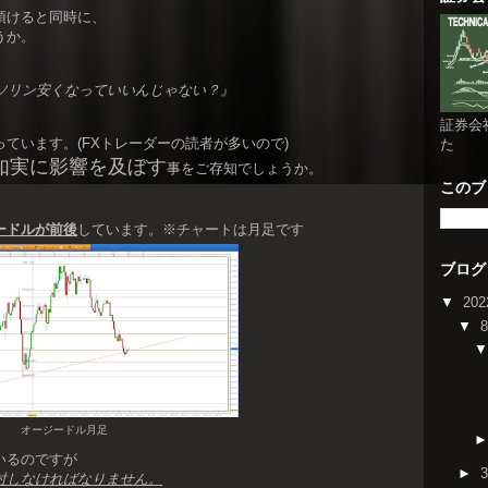
頂けると同時に、
うか。
ソリン安くなっていいんじゃない？』
証券会
ています。(FXトレーダーの読者が多いので)
た
如実に影響を及ぼす
事をご存知でしょうか。
このブ
ードルが前後
しています。※チャートは月足です
ブログ
▼
20
▼
オージードル月足
いるのですが
►
討しなければなりません。