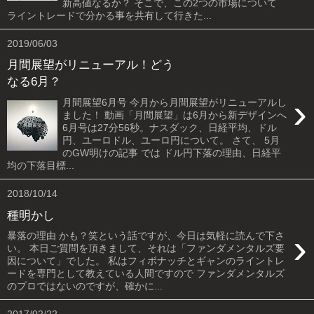
新高値なるか？ そこで、この2つの市場について
ライントレードで分かる事を共有して行きた...
2019/06/03
月間展望がリニューアル！どう
なる6月？
›
月間展望6月号 今月から月間展望がリニューアルし
ました！ 動画「月間展望」は6月から新デザインへ
6月号は27分56秒。ナスダック、日経平均、ドル
円、ユーロドル、ユーロ円について。 さて、 5月
のGW明けの記事 では ドル円下落の理由、日経平
均の下落目標...
2018/10/14
種明かし
›
暴落の理由 かも？笑という話ですが、今日は気軽に読んで下さ
い。 本日ご質問を頂きまして、それは「ファンダメンタルズ要
因について」でした。 私はフィボナッチとギャンのライントレ
ードを専門として教えている人間ですので ファンダメンタルズ
のプロではないのですが、確かに...