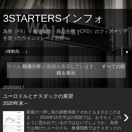
3STARTERSインフォ
為替（FX）・株価指数・商品先物（CFD）のフィボナッチ
を使ったライントレード分析
▼
ラベル
相場分析
の投稿を表示しています。
すべての投
稿を表示
2020/10/17
ユーロドルとナスダックの展望
2020年末～
›
最後の一押し前の調整局面？それともまさかこのま
ま・・ 2020年10月半ばの現状では、おそらく この
ように思われているのではないでしょうか。 為替
では伸びたユーロドル、株価指数ではナスダックの