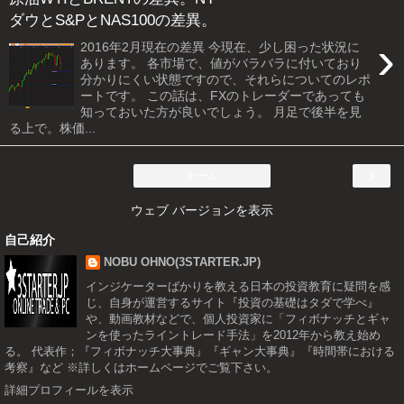
ダウとS&PとNAS100の差異。
›
2016年2月現在の差異 今現在、少し困った状況に
あります。 各市場で、値がバラバラに付いており
分かりにくい状態ですので、それらについてのレポ
ートです。 この話は、FXのトレーダーであっても
知っておいた方が良いでしょう。 月足で後半を見
る上で。株価...
›
ホーム
ウェブ バージョンを表示
自己紹介
NOBU OHNO(3STARTER.JP)
インジケーターばかりを教える日本の投資教育に疑問を感
じ、自身が運営するサイト『投資の基礎はタダで学べ』
や、動画教材などで、個人投資家に「フィボナッチとギャ
ンを使ったライントレード手法」を2012年から教え始め
る。 代表作；『フィボナッチ大事典』『ギャン大事典』『時間帯における
考察』など ※詳しくはホームページでご覧下さい。
詳細プロフィールを表示