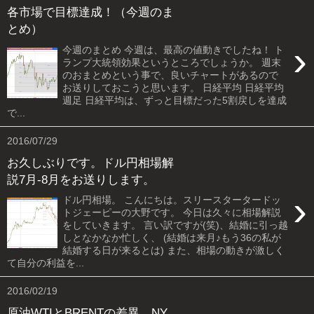
各市場で目標達成！（今週のま
とめ）
›
今週のまとめ 今週は、最高の値動きでしたね！ ト
ランプ大統領効果というところでしょうか。 週末
のおまとめという事で、良いチャートがあるので
お送りしておこうと思います。 日経平均 日経平均
週足 日経平均は、ずっと目標だった5割戻しを達成
で...
2016/07/29
お久しぶりです。ドル円相場解
説7月-8月をお送りします。
›
ドル円相場。 こんにちは。スリースタータードッ
トジェーピーの大野です。 今日は久々に相場解説
をしていきます。 言い訳ですが(笑)、結婚に引っ越
しとなかなか忙しく、 (結婚は来月♪もう36の私が
結婚する日が来るとは) また、相場の動きが激しく
て自分の利益を...
2016/02/19
原油WTIとBRENTの差異。NY