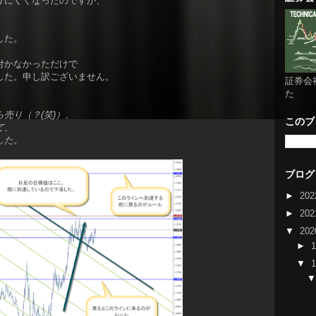
りにくくなったのですが、
した。
付かなかっただけで
した。申し訳ございません。
証券会
た
売り（？(笑)）、
このブ
て、
した。
ブログ
►
20
►
20
▼
20
►
▼