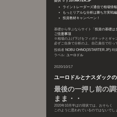
提供 ｂｙ
3STARTER.JP
ライントレーダーズ通信で相場情報を
もっとリアルな分析は勝ち方実戦編
投資教材キャンペーン！
基礎から学ぶならサイト「
投資の基礎は
ご注意事項
※相場の上げ下げをフィボナッチとギャ
必ずご自身で分析の上、自己責任で行っ
投稿者
NOBU OHNO(3STARTER.JP)
時
ラベル:
ユーロドル
2020/10/17
ユーロドルとナスダックの展
最後の一押し前の調
まま・・
2020年10月半ばの現状では、おそらく
このように思われているのではないでし