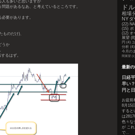
る人も多いと思いますが
ドル
う問題があるなあ、と考えているところです。
相場
る必要があります。
NYダ
(22)
NA
(15)
ポ
(12)
オ
たものだけ)、
展望
(8
円
(4)
どうか
分析
(4)
。
今月の
下落するはず。
間展望
(1
最新の
日経
早い？
円と
お盆前
8月1
すると
は281
色々な
が こ
で...