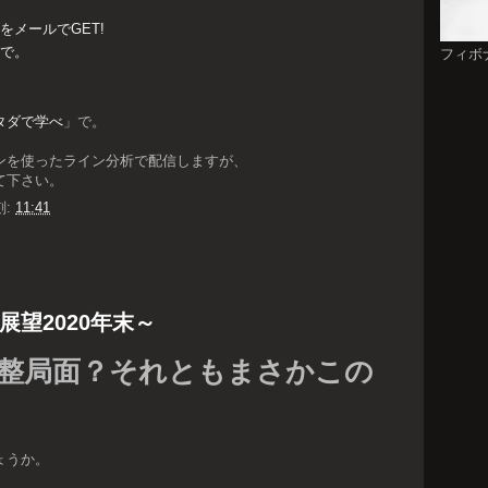
メールでGET!
で。
フィボ
タダで学べ
」で。
ンを使ったライン分析で配信しますが、
て下さい。
刻:
11:41
望2020年末～
整局面？それともまさかこの
ょうか。