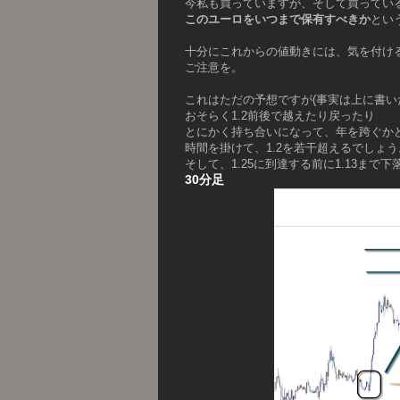
今私も買っていますが、そして買ってい
このユーロをいつまで保有すべきか
とい
十分にこれからの値動きには、気を付け
ご注意を。
これはただの予想ですが(事実は上に書い
おそらく1.2前後で越えたり戻ったり
とにかく持ち合いになって、年を跨ぐか
時間を掛けて、1.2を若干超えるでしょう
そして、1.25に到達する前に1.13まで
30分足