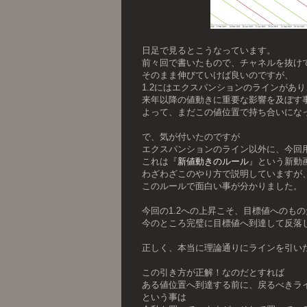
日足で見るとこうなっています。
前々回で書いたもので、チャネルを抜け
そのまま伸びていけば良いのですが、
1.2にはエクスパンションのラインがあ
来年以降の値動きに重要な影響を及ぼす
よって、まだこの値位置で持ち合いにな
で、気が付いたのですが
エクスパンションのライン以外に、今回
これは『
新値動きのルール
』という新動
わざわざこのやり方で説明していますが
このルールで面白い事が分かりました。
今回の1.2への上昇こそ、目標値へのも
今のところ完璧に目標値へ到達して反落
正しく、本当に理論通りにラインを引い
この引き方が正解！なのだとすれば
ある値位置へ到達する前に、戻るべきラ
という事は