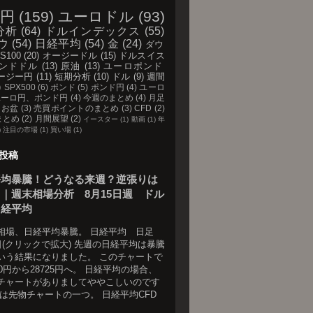
円
(159)
ユーロドル
(93)
分析
(64)
ドルインデックス
(55)
ウ
(54)
日経平均
(54)
金
(24)
ダウ
S100
(20)
オージードル
(15)
ドルスイス
ンドドル
(13)
原油
(13)
ユーロポンド
ージー円
(11)
短期分析
(10)
ドル
(9)
週間
)
SPX500
(6)
ポンド
(5)
ポンド円
(4)
ユーロ
ユーロ円、ポンド円
(4)
今週のまとめ
(4)
月足
お盆
(3)
売買ポイントのまとめ
(3)
CFD
(2)
まとめ
(2)
月間展望
(2)
イースター
(1)
動画
(1)
年
)
注目の市場
(1)
買い場
(1)
投稿
平均暴騰！どうなる来週？逆張りは
｜週末相場分析 8月15日週 ドル
日経平均
相場、日経平均暴騰。 日経平均 日足
5日(クリックで拡大) 先週の日経平均は暴騰
いう結果になりました。 このチャートで
70円から28725円へ。 日経平均の場合、
チャートがありましてややこしいのです
れは先物チャートの一つ。 日経平均CFD