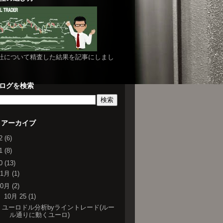
社について精査した結果を記事にしまし
ログを検索
 アーカイブ
22
(6)
21
(8)
20
(13)
11月
(1)
10月
(2)
▼
10月 25
(1)
ユーロドル分析byライントレード(ルー
ル通りに動くユーロ)