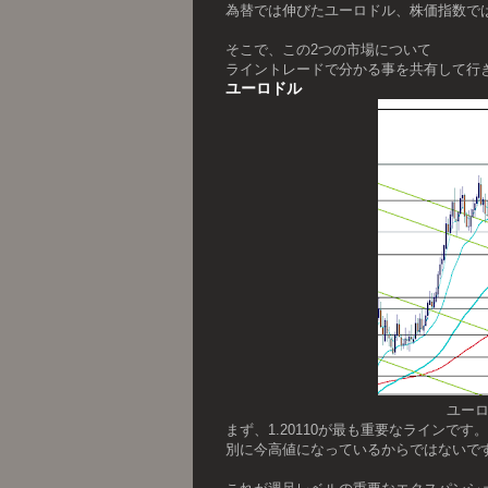
為替では伸びたユーロドル、株価指数で
そこで、この2つの市場について
ライントレードで分かる事を共有して行
ユーロドル
ユーロ
まず、1.20110が最も重要なラインです。
別に今高値になっているからではないで