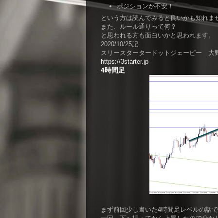
ポジションが不安！
という方は読んでみると良いかも知れま
また、ルール通りって何？
と思われる方も面白いかと思われます。
2020/10/25記
スリースタータードットジェーピー 大
https://3starter.jp
4時間足
まず前回少し書いた4時間足レベルの話