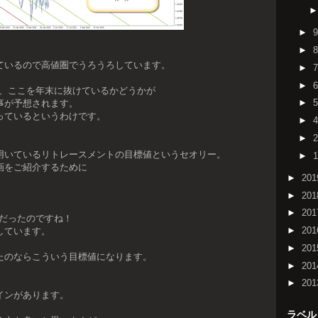
►
►
ているので高値圏でうろうろしています。
►
►
り、ここを年末に抜けているかどうかが
►
事が予想されます。
っているというわけです。
►
►
用いているリトレースメントの目標値というセオリー。
►
画をご紹介するために
►
20
、
►
20
►
20
のだったのですね！
►
20
しています。
►
20
たのならこういう目標値になります。
►
20
►
20
インがあります。
ラベル