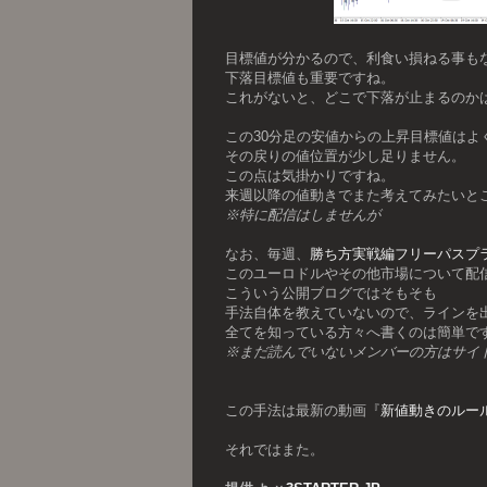
目標値が分かるので、利食い損ねる事も
下落目標値も重要ですね。
これがないと、どこで下落が止まるのか
この30分足の安値からの上昇目標値はよ
その戻りの値位置が少し足りません。
この点は気掛かりですね。
来週以降の値動きでまた考えてみたいと
※特に配信はしませんが
なお、毎週、
勝ち方実戦編フリーパスプ
このユーロドルやその他市場について配
こういう公開ブログではそもそも
手法自体を教えていないので、ラインを出
全てを知っている方々へ書くのは簡単で
※まだ読んでいないメンバーの方はサイ
この手法は最新の動画『
新値動きのルー
それではまた。