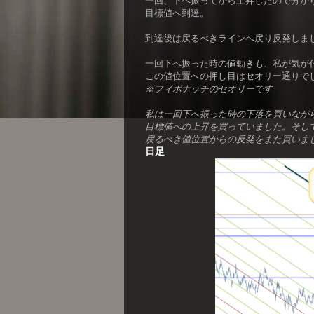
一回、下へ振ってから上昇したので分か
目標値へ到達。
到達後は戻るべきラインへ戻り反発しま
一回下へ振った時の値動きも、私が気が
この値位置への押し目はセオリー通りで
※フィボナッチのセオリーです
私は一回下へ振った時の下落を買いながら
目標値への上昇を買っていました。そし
戻るべき値位置からの反発をまた買いま
日足