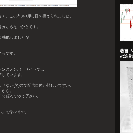
なく、この3つの押し目を捉えられました。
は分からないからです。
く機能しましたが
著書『
ころです。
の進化
ラン
のメンバーサイトでは
信しています。
せない(笑)ので配信自体が難しいですが、
すから。
トで読んでみて下さい。
ル
』で学べます。