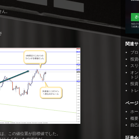
せん。
野
関連サ
ブロ
投資
スリ
オン
トジ
投資
トレ
ページ
ホー
概要
自己
では、この値位置が目標値でした。
証券会