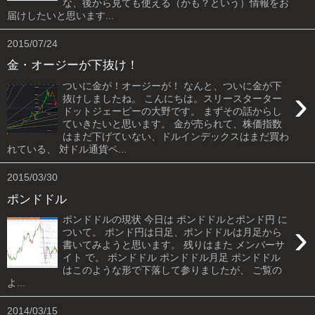
な、後から見ても使える（かも？という）情報をお
届けしたいと思います...
2015/07/24
金・オージーが下抜け！
ついに金が！オージーが！ なんと、ついに金が下
›
抜けしましたね。 こんにちは。スリースターター
ドットジェーピーの大野です。 まずその話からし
ていきたいと思います。 金が売られて、株価指数
はまだ下げていない、ドルインデックスはまだ買わ
れている、 対ドル通貨ペ...
2015/03/30
ポンドドル
ポンドドルの現状 今日は ポンドドルとポンド円 に
›
ついて。 ポンド円は日足、ポンドドルは月足から
書いてみようと思います。 残りはまた メンバーサ
イト で。 ポンドドル ポンドドル月足 ポンドドル
はこのような形で下落して参りましたが、 ご覧の
よ...
2014/03/15