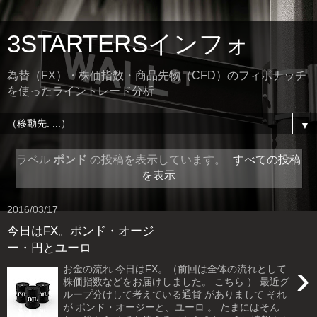
3STARTERSインフォ
為替（FX）・株価指数・商品先物（CFD）のフィボナッチ
を使ったライントレード分析
▼
ラベル
ポンド
の投稿を表示しています。
すべての投稿
を表示
2016/03/17
今日はFX。ポンド・オージ
ー・円とユーロ
›
お金の流れ 今日はFX。（前回は全体の流れとして
株価指数などをお届けしました。 こちら ） 最近グ
ループ分けして考えている通貨 がありまして それ
が ポンド・オージーと、ユーロ 。 たまにはそん