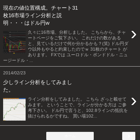
現在の値位置構成。チャート31
枚16市場ライン分析と説
明・・・はドル円w
›
久々に16市場、分析しました。 こちらから、チャ
ートページをご覧下さい。 これだけの数がある
と、見ているだけで何か分かるかも？(笑) ドル円ダ
ウ以外もやると約束したのでｗ 31枚のチャート が
あります。 FXでは ユーロドル・ポンドドル・ニュ
ージードル・...
2014/02/23
少しライン分析をしてみまし
た。
›
ライン分析をしてみました。 こちら ざっと載せて
みます。 ということで、ラインが分かる方は ご参
考下さい。 ドル円で言うと、102.8ラインの抵抗を
抜けられるかですね。 買い場102...
›
ホーム